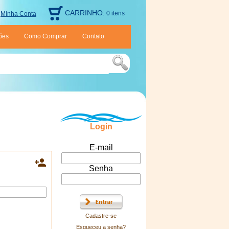
CARRINHO:
0 itens
Minha Conta
ões
Como Comprar
Contato
Login
E-mail

Senha
Cadastre-se
Esqueceu a senha?