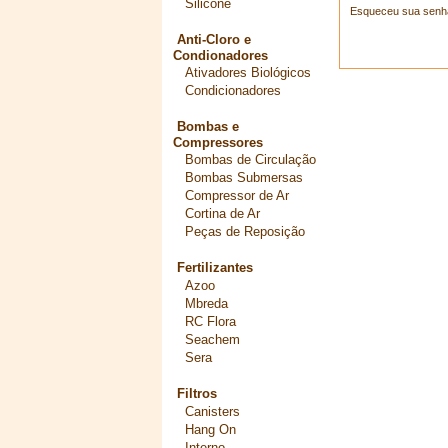
Silicone
Esqueceu sua senh
Anti-Cloro e
Condionadores
Ativadores Biológicos
Condicionadores
Bombas e
Compressores
Bombas de Circulação
Bombas Submersas
Compressor de Ar
Cortina de Ar
Peças de Reposição
Fertilizantes
Azoo
Mbreda
RC Flora
Seachem
Sera
Filtros
Canisters
Hang On
Interno