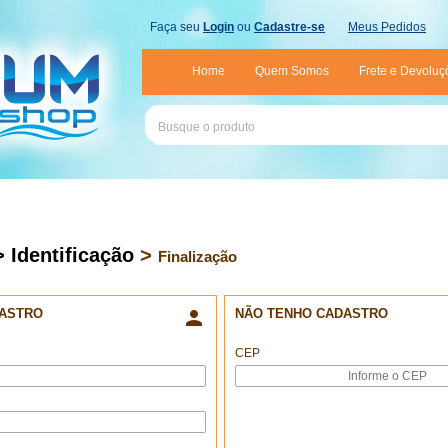
Faça seu
Login
ou
Cadastre-se
Meus Pedidos
Home
Quem Somos
Frete e Devoluç
> Identificação
>
Finalização
DASTRO

NÃO TENHO CADASTRO
CEP