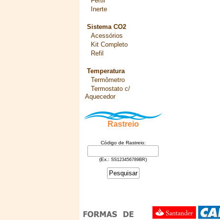
Fértil
Inerte
Sistema CO2
Acessórios
Kit Completo
Refil
Temperatura
Termômetro
Termostato c/
Aquecedor
Rastreio
Código de Rastreio:
(Ex.:
)
SS123456789BR