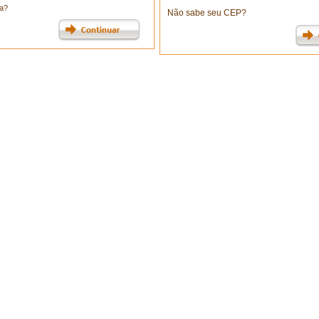
a?
Não sabe seu CEP?