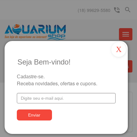
search
phone_in_talk
(18) 99629-5580
Menu
Princip
X
Seja Bem-vindo!
Departamentos
Informações
Cadastre-se.
Receba novidades, ofertas e cupons.
Produtos Encontrados
Ordenação