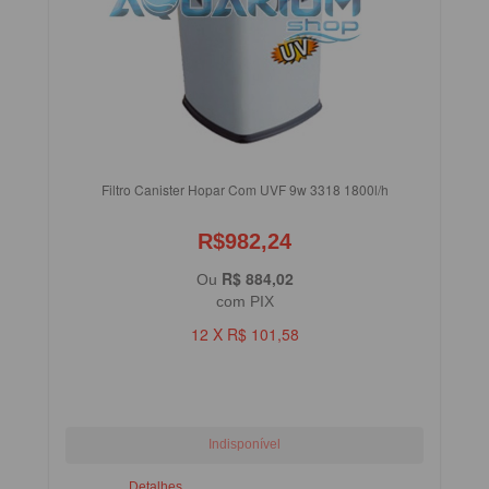
Filtro Canister Hopar Com UVF 9w 3318 1800l/h
R$982,24
R$ 884,02
Ou
com PIX
12 X R$ 101,58
Detalhes