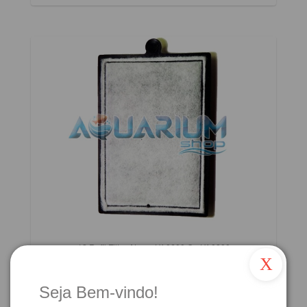
12 Refil Filtro Atman Hf-0600 Ou Hf-0800
X
R$140,00
Seja Bem-vindo!
R$ 126,00
Ou