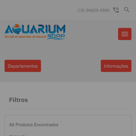
search
phone_in_talk
(18) 99629-5580
Menu
Princip
Departamentos
Informações
Filtros
89
Produtos Encontrados