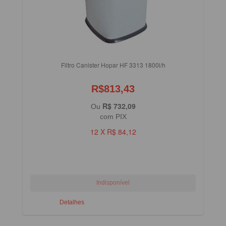
Filtro Canister Hopar HF 3313 1800l/h
R$813,43
R$ 732,09
Ou
com PIX
12 X R$ 84,12
Detalhes