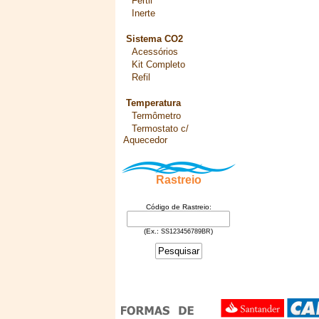
Fértil
Inerte
Sistema CO2
Acessórios
Kit Completo
Refil
Temperatura
Termômetro
Termostato c/
Aquecedor
Rastreio
Código de Rastreio:
(Ex.:
)
SS123456789BR