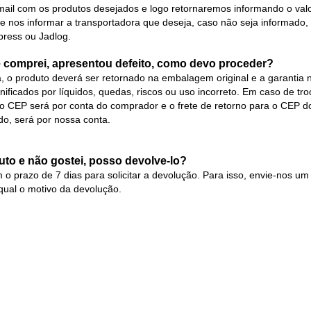
ail com os produtos desejados e logo retornaremos informando o valor
e nos informar a transportadora que deseja, caso não seja informado,
ress ou Jadlog.
 comprei, apresentou defeito, como devo proceder?
, o produto deverá ser retornado na embalagem original e a garantia n
ificados por líquidos, quedas, riscos ou uso incorreto. Em caso de tro
so CEP será por conta do comprador e o frete de retorno para o CEP 
do, será por nossa conta.
uto e não gostei, posso devolve-lo?
m o prazo de 7 dias para solicitar a devolução. Para isso, envie-nos um
 qual o motivo da devolução.