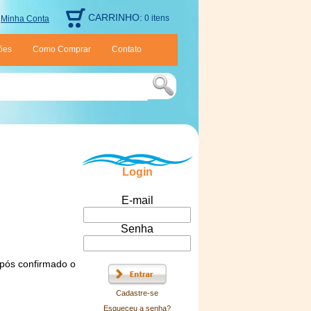
CARRINHO:
0 itens
Minha Conta
ões
Como Comprar
Contato
Login
E-mail
Senha
após confirmado o
Cadastre-se
Esqueceu a senha?