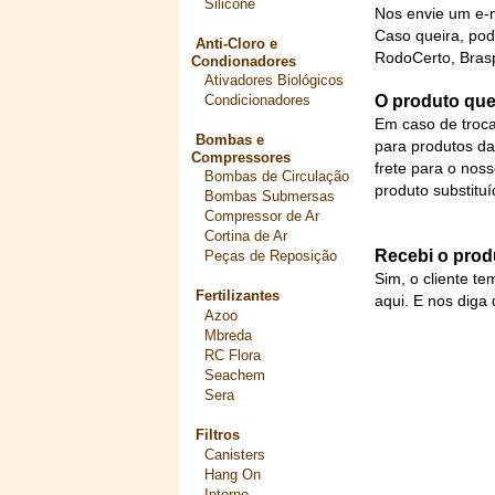
Silicone
Nos envie um e-m
Caso queira, pod
Anti-Cloro e
RodoCerto, Brasp
Condionadores
Ativadores Biológicos
Condicionadores
O produto que
Em caso de troca
Bombas e
para produtos dan
Compressores
frete para o nos
Bombas de Circulação
produto substituí
Bombas Submersas
Compressor de Ar
Cortina de Ar
Recebi o prod
Peças de Reposição
Sim, o cliente te
Fertilizantes
aqui
. E nos diga
Azoo
Mbreda
RC Flora
Seachem
Sera
Filtros
Canisters
Hang On
Interno